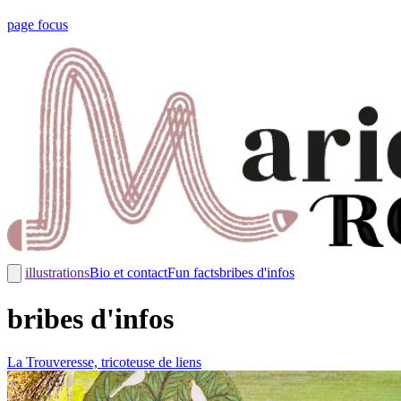
page focus
illustrations
Bio et contact
Fun facts
bribes d'infos
bribes d'infos
La Trouveresse, tricoteuse de liens